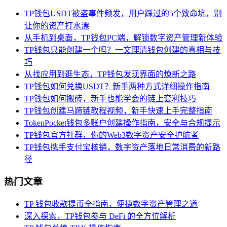
TP钱包USDT被盗事件频发，用户踩过的5个致命坑，别
让你的资产打水漂
从手机到桌面，TP钱包PC端，解锁数字资产管理新体验
TP钱包只能创建一个吗？一文理清钱包创建的真相与技
巧
从找应用到逛生态，TP钱包发现界面的焕新之路
TP钱包如何兑换USDT？新手两种方式详细操作指南
TP钱包如何搬砖，新手也能学会的链上套利技巧
TP钱包创建马蹄链教程视频，新手快速上手完整指南
TokenPocket钱包多账户创建操作指南，安全与合规提示
TP钱包官方社群，你的Web3数字资产安全护航者
TP钱包携手支付宝核销，数字资产落地日常消费的新路
径
热门文章
TP 钱包收款提币全指南，便捷数字资产管理之道
深入探索，TP钱包参与 DeFi 的全方位解析