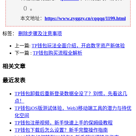
（
）。
本文地址：
https://www.zyggzy.cn/cqqqg/1199.html
标签：
删除步骤及注意事项
上一篇:
TP钱包玩法全面介绍，开启数字资产新体验
下一篇
:
TP钱包购买流程全解析
相关文章
最近发表
TP钱包卸载后重新登录数据全没了？别慌，先看这几
点！
TP钱包iOS版测试体验，Web3移动端工具的潜力与待优
化空间
TP钱包注册视频，新手快速上手的保姆级教程
TP钱包下载后怎么设置？新手完整操作指南