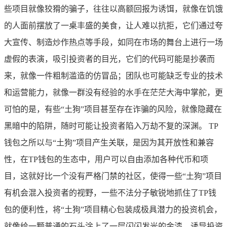
些项目就像狡猾的骗子，往往以高额回报为诱饵，就像在饥饿
的人面前摆放了一桌丰盛的美食，让人难以抗拒，它们通过夸
大宣传、制造炒作热点等手段，如同在市场的舞台上进行一场
虚假的表演，吸引投资者的目光，它们的代码可能是抄袭而
来，就像一件粗制滥造的仿冒品；团队也可能缺乏专业的技术
和运营能力，就像一群没有经验的水手在茫茫大海中掌舵，更
可怕的是，有些“土狗”项目甚至存在诈骗的风险，就像隐藏在
黑暗中的陷阱，随时可能让投资者陷入万劫不复的深渊。 TP
钱包之所以与“土狗”项目产生关联，是因为其开放性和兼容
性，在TP钱包的生态中，用户可以自由添加各种代币和项
目，这就好比一个没有严格门禁的社区，使得一些“土狗”项目
有机会混入投资者的视野，一些不法分子敏锐地抓住了TP钱
包的便利性，将“土狗”项目精心包装成极具潜力的投资机会，
就像给一颗普通的石头涂上了一层闪闪发光的金漆，诱导投资