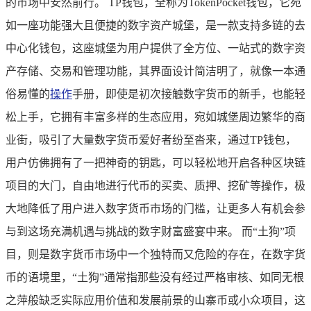
的市场中安然前行。 TP钱包，全称为TokenPocket钱包，它宛
如一座功能强大且便捷的数字资产城堡，是一款支持多链的去
中心化钱包，这座城堡为用户提供了全方位、一站式的数字资
产存储、交易和管理功能，其界面设计简洁明了，就像一本通
俗易懂的
操作
手册，即使是初次接触数字货币的新手，也能轻
松上手，它拥有丰富多样的生态应用，宛如城堡周边繁华的商
业街，吸引了大量数字货币爱好者纷至沓来，通过TP钱包，
用户仿佛拥有了一把神奇的钥匙，可以轻松地开启各种区块链
项目的大门，自由地进行代币的买卖、质押、挖矿等操作，极
大地降低了用户进入数字货币市场的门槛，让更多人有机会参
与到这场充满机遇与挑战的数字财富盛宴中来。 而“土狗”项
目，则是数字货币市场中一个独特而又危险的存在，在数字货
币的语境里，“土狗”通常指那些没有经过严格审核、如同无根
之萍般缺乏实际应用价值和发展前景的山寨币或小众项目，这