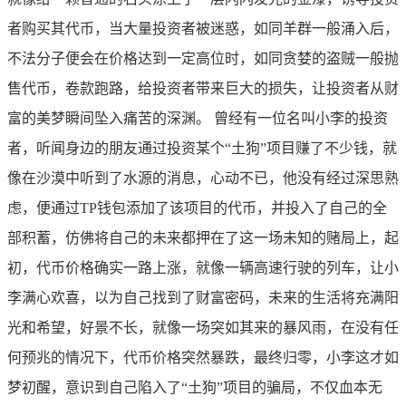
者购买其代币，当大量投资者被迷惑，如同羊群一般涌入后，
不法分子便会在价格达到一定高位时，如同贪婪的盗贼一般抛
售代币，卷款跑路，给投资者带来巨大的损失，让投资者从财
富的美梦瞬间坠入痛苦的深渊。 曾经有一位名叫小李的投资
者，听闻身边的朋友通过投资某个“土狗”项目赚了不少钱，就
像在沙漠中听到了水源的消息，心动不已，他没有经过深思熟
虑，便通过TP钱包添加了该项目的代币，并投入了自己的全
部积蓄，仿佛将自己的未来都押在了这一场未知的赌局上，起
初，代币价格确实一路上涨，就像一辆高速行驶的列车，让小
李满心欢喜，以为自己找到了财富密码，未来的生活将充满阳
光和希望，好景不长，就像一场突如其来的暴风雨，在没有任
何预兆的情况下，代币价格突然暴跌，最终归零，小李这才如
梦初醒，意识到自己陷入了“土狗”项目的骗局，不仅血本无