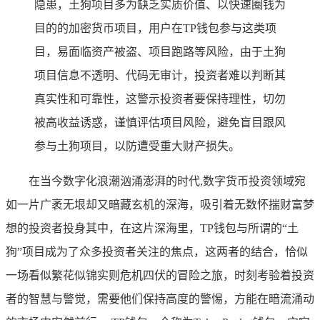
隐患，土狗项目多为缺乏实质价值、以快速圈钱为
目的的加密货币项目，用户在TP钱包参与这类项
目，易面临资产被盗、项目跑路等风险，由于土狗
项目信息不透明、代码无审计，投资者难以判断其
真实性和可靠性，这警示投资者要保持理性，切勿
被高收益诱惑，谨慎评估项目风险，避免盲目跟风
参与土狗项目，以防遭受重大财产损失。
在当今数字化浪潮汹涌澎湃的时代,数字货币投资领域宛
如一片广袤无垠却又暗藏玄机的深海，吸引着无数怀揣财富梦
想的投资者投身其中，在这片深海里，TP钱包与所谓的“土
狗”项目成为了众多投资者关注的焦点，这两者的结合，恰似
一场看似繁花似锦实则危机四伏的冒险之旅，时刻考验着投资
者的智慧与警觉，需要他们保持高度的警惕，方能在暗流涌动