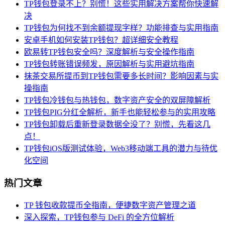
TP钱包登录不上？别慌！这些实用解决方案帮你快速解
决
TP钱包为何找不到余额提现字样？功能排查与实用指南
安卓手机如何安装TP钱包？超详细安全教程
欧易转TP钱包安全吗？深度解析与安全操作指南
TP钱包转账错误频发，原因解析与实用避坑指南
抹茶交易所提币到TP钱包需要多长时间？影响因素与实
操指南
TP钱包冷钱包与热钱包，数字资产安全的双屏障解析
TP钱包PIG分红全解析，新手也能轻松参与的实用攻略
TP钱包卸载后重新登录数据全没了？别慌，先看这几
点！
TP钱包iOS版测试体验，Web3移动端工具的潜力与待优
化空间
热门文章
TP 钱包收款提币全指南，便捷数字资产管理之道
深入探索，TP钱包参与 DeFi 的全方位解析