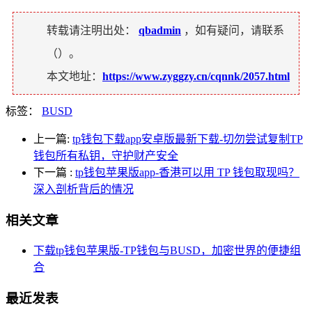
转载请注明出处：
qbadmin
，如有疑问，请联系
（
）。
本文地址：
https://www.zyggzy.cn/cqnnk/2057.html
标签：
BUSD
上一篇:
tp钱包下载app安卓版最新下载-切勿尝试复制TP
钱包所有私钥，守护财产安全
下一篇
:
tp钱包苹果版app-香港可以用 TP 钱包取现吗？
深入剖析背后的情况
相关文章
下载tp钱包苹果版-TP钱包与BUSD，加密世界的便捷组
合
最近发表