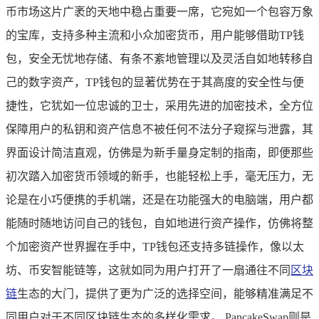
币市场这片广袤的天地中稳占重要一席，它宛如一个包容万象
的宝库，支持多种主流和小众加密货币，用户能够借助TP钱
包，安全无忧地存储、有条不紊地管理以及灵活自如地转移自
己的数字资产，TP钱包的显著优势在于其高度的安全性与便
捷性，它犹如一位忠诚的卫士，采用先进的加密技术，全方位
保障用户的私钥和资产信息不被任何不法分子窥探与泄露，其
界面设计简洁直观，仿佛是为新手量身定制的指南，即便那些
初次踏入加密货币领域的新手，也能轻松上手，毫无压力，无
论是在小巧便携的手机端，还是在功能强大的电脑端，用户都
能随时随地访问自己的钱包，自如地进行资产操作，仿佛将整
个加密资产世界握在手中，TP钱包还支持多链操作，像以太
坊、币安智能链等，这就如同为用户打开了一扇通往不同
区块
链
生态的大门，提供了更为广泛的选择空间，能够精准满足不
同用户对于不同区块链生态的多样化需求。 PancakeSwap则是