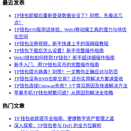
最近发表
TP钱包卸载后重新登录数据全没了？别慌，先看这几
点！
TP钱包iOS版测试体验，Web3移动端工具的潜力与待优
化空间
TP钱包注册视频，新手快速上手的保姆级教程
TP钱包下载后怎么设置？新手完整操作指南
Web3钱包如何转到TP钱包？新手超详细操作指南
新手入门，用TP钱包买币的完整操作指南
TP钱包提示病毒？别慌！一文教你正确应对与防范
TP钱包没有BNB也能交易？这份实用解决方案请查收
TP钱包连接Uniswap失败？5个常见原因及快速解决方法
苹果手机TP钱包频繁闪退？从原因到解决全攻略
热门文章
TP 钱包收款提币全指南，便捷数字资产管理之道
深入探索，TP钱包参与 DeFi 的全方位解析