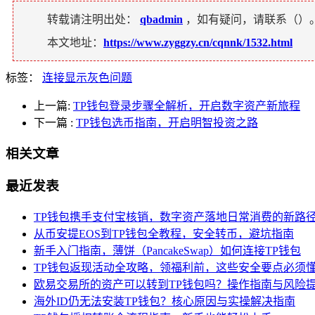
转载请注明出处：
qbadmin
，如有疑问，请联系（
）
本文地址：
https://www.zyggzy.cn/cqnnk/1532.html
标签：
连接显示灰色问题
上一篇:
TP钱包登录步骤全解析，开启数字资产新旅程
下一篇
:
TP钱包选币指南，开启明智投资之路
相关文章
最近发表
TP钱包携手支付宝核销，数字资产落地日常消费的新路
从币安提EOS到TP钱包全教程，安全转币，避坑指南
新手入门指南，薄饼（PancakeSwap）如何连接TP钱包
TP钱包返现活动全攻略，领福利前，这些安全要点必须
欧易交易所的资产可以转到TP钱包吗？操作指南与风险
海外ID仍无法安装TP钱包？核心原因与实操解决指南