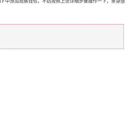
P 中添加观察钱包，不妨按照上述详细步骤操作一下，亲身感