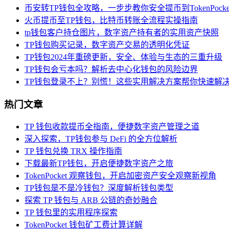
币安转TP钱包全攻略，一步步教你安全提币到TokenPocke
火币提币至TP钱包，比特币转账全流程实操指南
tp钱包客户持仓图片，数字资产持有者的实用资产快照
TP钱包购买记录，数字资产交易的透明化凭证
TP钱包2024年重磅更新，安全、体验与生态的三重升级
TP钱包会亏本吗？解析去中心化钱包的风险边界
TP钱包登录不上？别慌！这些实用解决方案帮你快速解
热门文章
TP 钱包收款提币全指南，便捷数字资产管理之道
深入探索，TP钱包参与 DeFi 的全方位解析
TP 钱包兑换 TRX 操作指南
下载最新TP钱包，开启便捷数字资产之旅
TokenPocket 观察钱包，开启加密资产安全观察新视角
TP钱包是不是冷钱包？深度解析钱包类型
探索 TP 钱包与 ARB 公链的奇妙融合
TP 钱包里的实用程序探索
TokenPocket 钱包矿工费计算详解