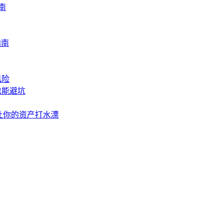
南
指南
风险
也能避坑
让你的资产打水漂