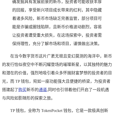
确发掘具有发展前景的新币，投资者可能收获丰厚
的回报，享受新兴项目成长带来的红利，其中隐藏
着诸多风险，新币市场缺乏完善监管，部分项目可
能是诈骗或圈钱陷阱，且新币价格波动剧烈，容易
让投资者遭受重大损失，在这场探索中，投资者需
保持理性，充分了解市场和项目，谨慎做出决策。
在当今数字货币这片广袤无垠且变幻莫测的海洋中，新币
的发行恰似夜空中不断闪耀登场的璀璨新星，以其独特的魅力
和潜在的价值，强烈地吸引着众多怀揣财富梦想的投资者的目
光，而 TP 钱包，宛如一座功能强大且便捷的桥梁，为投资者
搭建起了
购买
新币的
通道
,同时也引领着他们开启了一段机遇
与风险如影随形的探索之旅。
TP 钱包，全称为 TokenPocket 钱包，它是一款极具创新