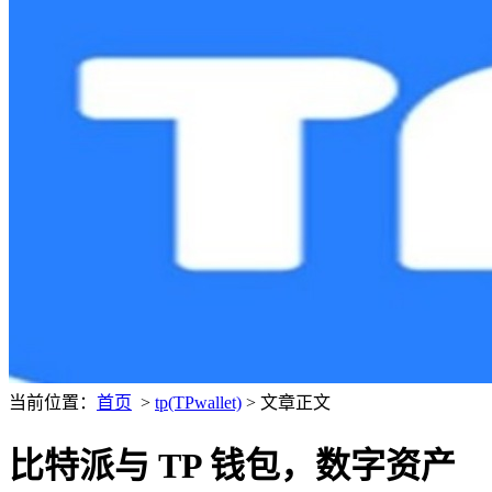
当前位置：
首页
>
tp(TPwallet)
> 文章正文
比特派与 TP 钱包，数字资产