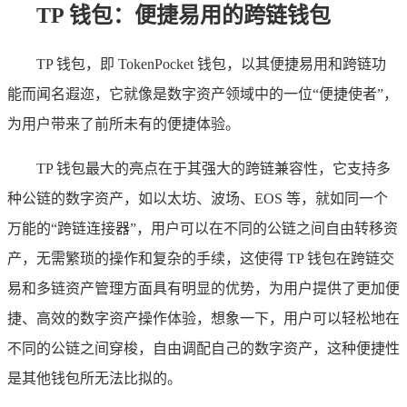
TP 钱包：便捷易用的跨链钱包
TP 钱包，即 TokenPocket 钱包，以其便捷易用和跨链功
能而闻名遐迩，它就像是数字资产领域中的一位“便捷使者”，
为用户带来了前所未有的便捷体验。
TP 钱包最大的亮点在于其强大的跨链兼容性，它支持多
种公链的数字资产，如以太坊、波场、EOS 等，就如同一个
万能的“跨链连接器”，用户可以在不同的公链之间自由转移资
产，无需繁琐的操作和复杂的手续，这使得 TP 钱包在跨链交
易和多链资产管理方面具有明显的优势，为用户提供了更加便
捷、高效的数字资产操作体验，想象一下，用户可以轻松地在
不同的公链之间穿梭，自由调配自己的数字资产，这种便捷性
是其他钱包所无法比拟的。