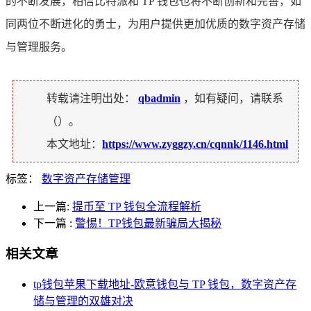
的不断发展，相信比特派和 TP 钱包也将不断创新和完善，如
同两位不断进化的勇士，为用户提供更加优质的数字资产存储
与管理服务。
转载请注明出处：
qbadmin
，如有疑问，请联系
（
）。
本文地址：
https://www.zyggzy.cn/cqnnk/1146.html
标签：
数字资产存储管理
上一篇:
提币至 TP 钱包全流程解析
下一篇
:
警惕！TP钱包最新骗局大揭秘
相关文章
tp钱包苹果下载地址-欧意钱包与 TP 钱包，数字资产存
储与管理的双雄对决