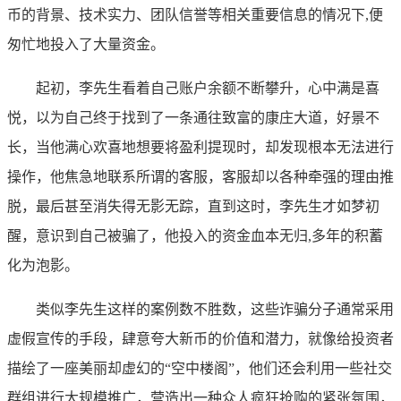
币的背景、技术实力、团队信誉等相关重要信息的情况下,便
匆忙地投入了大量资金。
起初，李先生看着自己账户余额不断攀升，心中满是喜
悦，以为自己终于找到了一条通往致富的康庄大道，好景不
长，当他满心欢喜地想要将盈利提现时，却发现根本无法进行
操作，他焦急地联系所谓的客服，客服却以各种牵强的理由推
脱，最后甚至消失得无影无踪，直到这时，李先生才如梦初
醒，意识到自己被骗了，他投入的资金血本无归,多年的积蓄
化为泡影。
类似李先生这样的案例数不胜数，这些诈骗分子通常采用
虚假宣传的手段，肆意夸大新币的价值和潜力，就像给投资者
描绘了一座美丽却虚幻的“空中楼阁”，他们还会利用一些社交
群组进行大规模推广，营造出一种众人疯狂抢购的紧张氛围，