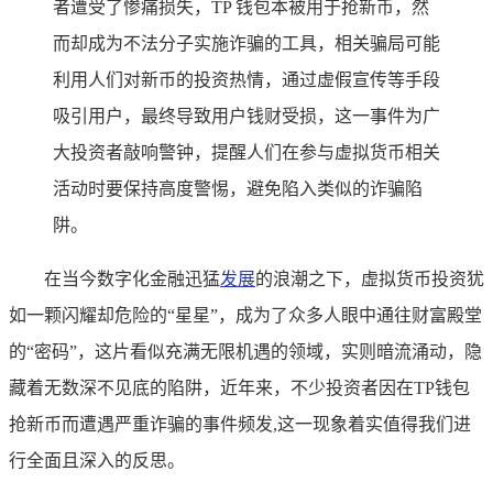
者遭受了惨痛损失，TP 钱包本被用于抢新币，然
而却成为不法分子实施诈骗的工具，相关骗局可能
利用人们对新币的投资热情，通过虚假宣传等手段
吸引用户，最终导致用户钱财受损，这一事件为广
大投资者敲响警钟，提醒人们在参与虚拟货币相关
活动时要保持高度警惕，避免陷入类似的诈骗陷
阱。
在当今数字化金融迅猛
发展
的浪潮之下，虚拟货币投资犹
如一颗闪耀却危险的“星星”，成为了众多人眼中通往财富殿堂
的“密码”，这片看似充满无限机遇的领域，实则暗流涌动，隐
藏着无数深不见底的陷阱，近年来，不少投资者因在TP钱包
抢新币而遭遇严重诈骗的事件频发,这一现象着实值得我们进
行全面且深入的反思。