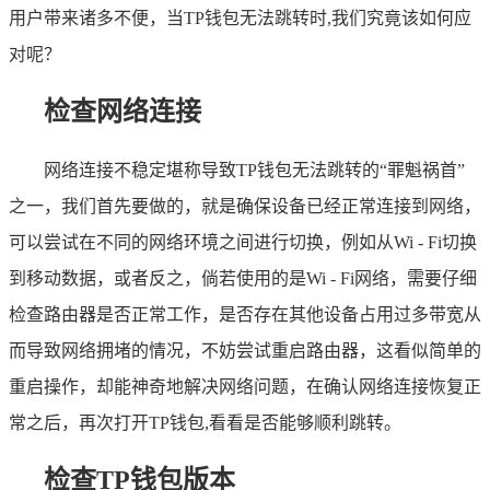
用户带来诸多不便，当TP钱包无法跳转时,我们究竟该如何应
对呢？
检查网络连接
网络连接不稳定堪称导致TP钱包无法跳转的“罪魁祸首”
之一，我们首先要做的，就是确保设备已经正常连接到网络，
可以尝试在不同的网络环境之间进行切换，例如从Wi - Fi切换
到移动数据，或者反之，倘若使用的是Wi - Fi网络，需要仔细
检查路由器是否正常工作，是否存在其他设备占用过多带宽从
而导致网络拥堵的情况，不妨尝试重启路由器，这看似简单的
重启操作，却能神奇地解决网络问题，在确认网络连接恢复正
常之后，再次打开TP钱包,看看是否能够顺利跳转。
检查TP钱包版本