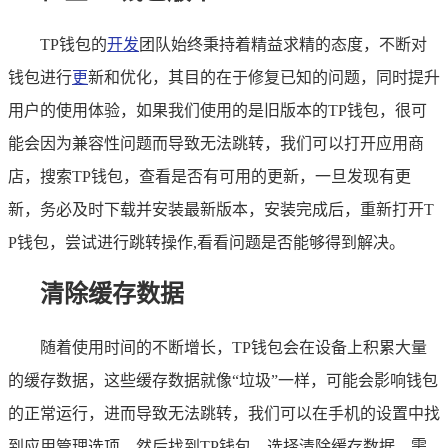
TP钱包的
开发
团队始终秉持着精益求精的态度，不断对
钱包进行
更
新和优化，其目的在于修复已知的问题，同时提升
用户的使用体验，如果我们使用的是旧版本的TP钱包，很可
能会因为兼容性问题而导致无法跳转，我们可以打开应用商
店，搜索TP钱包，查看是否有可用的更新，一旦发现有更
新，务必及时下载并安装最新版本，安装完成后，重新打开T
P钱包，尝试进行跳转操作,看看问题是否能够得到解决。
清除缓存数据
随着使用时间的不断增长，TP钱包会在设备上积累大量
的缓存数据，这些缓存数据就像“垃圾”一样，可能会影响钱包
的正常运行，进而导致无法跳转，我们可以在手机的设置中找
到应用管理选项，然后找到TP钱包，选择清除缓存数据，需