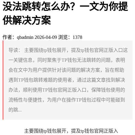
没法跳转怎么办？一文为你提
供解决方案
作者：qbadmin
2026-04-09
浏览：1378
导读：
主要围绕tp钱包展开，提及tp钱包官网正版入口这
一关键信息，同时聚焦于TP钱包无法跳转的问题，表明
会在文中为用户提供针对该问题的解决方案，旨在帮助
遇到TP钱包跳转难题的使用者，通过这篇文章找到解决
办法，顺利使用TP钱包官网正版入口，保障钱包使用的
流畅性与便捷性，为用户在操作TP钱包过程中可能碰到
的跳...
主要围绕tp钱包展开，提及tp钱包官网正版入