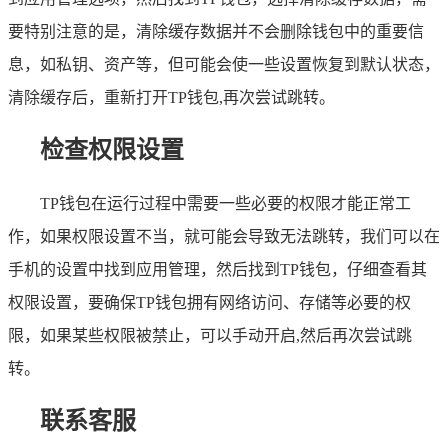
要特别注意的是，清除缓存数据并不会删除钱包中的重要信
息，如私钥、资产等，但可能会使一些设置恢复到默认状态，
清除缓存后，重新打开TP钱包,再次尝试跳转。
检查权限设置
TP钱包在运行过程中需要一些必要的权限才能正常工
作，如果权限设置不当，就可能会导致无法跳转，我们可以在
手机的设置中找到应用管理，然后找到TP钱包，仔细查看其
权限设置，要确保TP钱包拥有网络访问、存储等必要的权
限，如果某些权限被禁止，可以手动开启,然后再次尝试跳
转。
联系客服