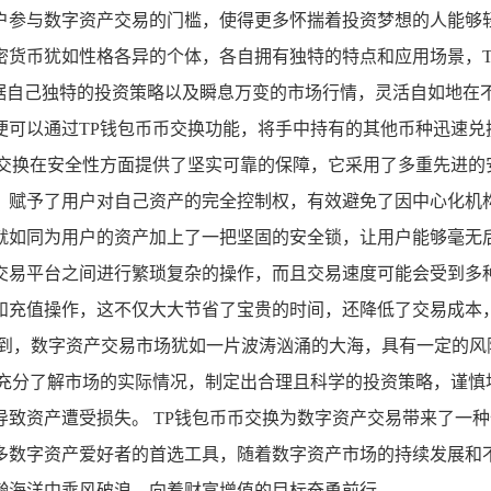
参与数字资产交易的门槛，使得更多怀揣着投资梦想的人能够轻
密货币犹如性格各异的个体，各自拥有独特的特点和应用场景，T
依据自己独特的投资策略以及瞬息万变的市场行情，灵活自如地
可以通过TP钱包币币交换功能，将手中持有的其他币种迅速兑
币交换在安全性方面提供了坚实可靠的保障，它采用了多重先进的
，赋予了用户对自己资产的完全控制权，有效避免了因中心化机
如同为用户的资产加上了一把坚固的安全锁，让用户能够毫无后
交易平台之间进行繁琐复杂的操作，而且交易速度可能会受到多种
和充值操作，这不仅大大节省了宝贵的时间，还降低了交易成本
识到，数字资产交易市场犹如一片波涛汹涌的大海，具有一定的风
要充分了解市场的实际情况，制定出合理且科学的投资策略，谨慎
致资产遭受损失。 TP钱包币币交换为数字资产交易带来了一
多数字资产爱好者的首选工具，随着数字资产市场的持续发展和不
瀚海洋中乘风破浪，向着财富增值的目标奋勇前行。