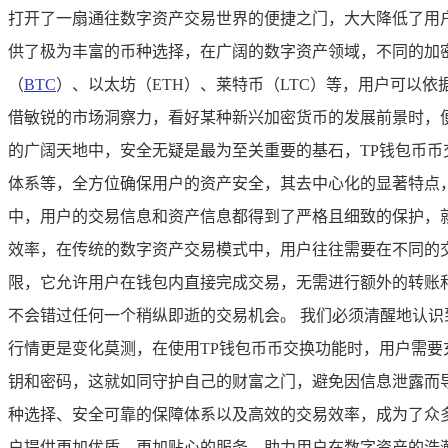
打开了一扇通往数字资产交易世界的便捷之门，大大降低了用户
供了极为丰富的币种选择，在广阔的数字资产领域，不同的加
（
BTC
）、以太坊（ETH）、莱特币（LTC）等，用户可以
借敏锐的市场洞察力，看好某种新兴加密货币的发展前景时，便
的广阔天地中，安全无疑是最为至关重要的基石，TP钱包币
体系等，全方位确保用户的资产安全，其去中心化的显著特点
中，用户的交易信息和资产信息都得到了严格且细致的保护，就
效率，在传统的数字资产交易模式中，用户往往需要在不同的
限，它允许用户在钱包内直接完成交易，无需进行额外的转账
不会错过任何一个稍纵即逝的交易机会。 我们必须清醒地认
行情更是变化莫测，在使用TP钱包币币交换功能时，用户需
钥和密码，这就如同守护自己的财富之门，避免因信息泄露而导
种选择、安全可靠的保障体系以及高效的交易效率，成为了众
户提供更加优质、更加贴心的服务，助力用户在数字资产的浩