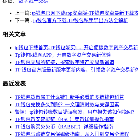
标签：
数字资产交易
上一篇:
tp钱包官网下载app安卓版-TP钱包安卓最新下
下一篇
:
tp钱包官方下载-TP钱包私钥导出方法全解析
相关文章
tp钱包下载首页-TP钱包能买U，开启便捷数字资产交易
Tp钱包k线图APP，开启数字资产交易新体验
TP钱包交易所链接，探索数字资产交易新通道
TP 钱包官方版最新版本更新内容，引领数字资产交易新
最近发表
TP钱包货币属于什么链？新手必看的多链钱包科普
TP钱包兑换多久到账？一文理清时效与关键因素
警惕！tp钱包转账数目错误频发，用户损失该如何挽回？
TP钱包币安智能链（BSC）卖币详细操作指南
TP钱包购买兔兔币（RABBIT）详细操作指南
TP钱包马蹄链交易保姆级指南，从入门到交易全流程