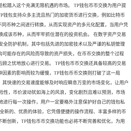
松踏入这个充满无限机遇的市场。 TP钱包币币交换为用户提
P钱包支持众多主流且热门的加密货币进行交换，例如比特币
在不同币种之间进行转换，从而实现资产的多元化配置，当用户凭
换成该币种，从而牢牢抓住潜在的投资机会。 在数字资产交易
安全防护机制，其中包括先进的加密技术以及严谨的私钥管理
构可能存在的风险而导致的资产损失，在币币交换的整个过程
顾之忧地放心进行交易。 TP钱包币币交换还具备较高的交易
因素的影响而较为缓慢，TP钱包币币交换则打破了这一局
，其快速的交易速度能够及时响应瞬息万变的市场变化，让用户
险性，币价波动犹如海上的风浪，变化剧烈且难以预测，市场
地进行每一次操作，用户一定要格外注意保护好自己的钱包私
种全新的、优质的体验，它凭借便捷的操作流程、丰富多样的币
断创新，TP钱包币币交换功能也必将不断完善和优化，为用