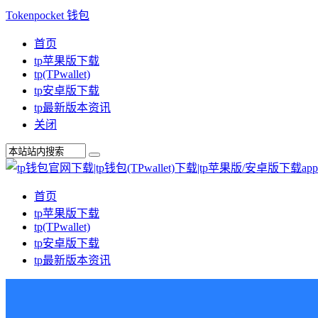
Tokenpocket 钱包
首页
tp苹果版下载
tp(TPwallet)
tp安卓版下载
tp最新版本资讯
关闭
首页
tp苹果版下载
tp(TPwallet)
tp安卓版下载
tp最新版本资讯