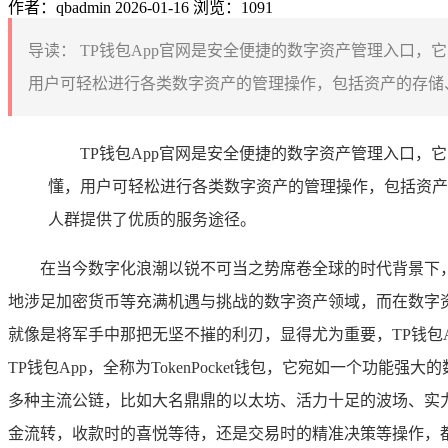
作者：qbadmin
2026-01-16
浏览：1091
导读：
TP钱包App官网是安全便捷的数字资产管理入口
用户可轻松进行各类数字资产的管理操作，包括资产的存储、
TP钱包App官网是安全便捷的数字资产管理入口
懂，用户可轻松进行各类数字资产的管理操作，包括资产
人群提供了优质的服务途径。
在当今数字化浪潮以锐不可当之势席卷全球的时代背景下
地涉足加密货币等充满机遇与挑战的数字资产领域，而在数字
就像是将军手中那把无坚不摧的利刃，显得尤为重要，TP钱包A
TP钱包App，全称为TokenPocket钱包，它宛如一个功能强
多种主流公链，比如大名鼎鼎的以太坊、活力十足的波场、实力
金流转，收款时的喜悦等待，还是交易时的精准决策等操作，都