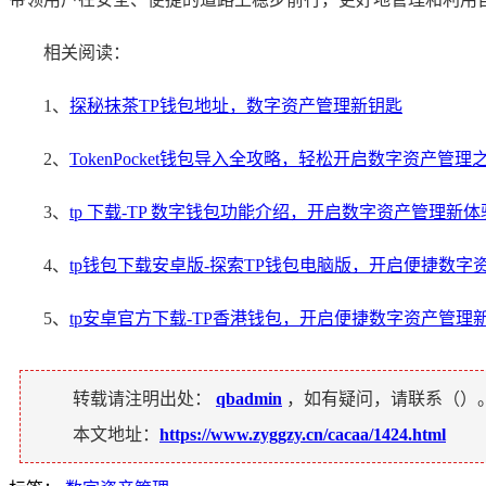
相关阅读：
1、
探秘抹茶TP钱包地址，数字资产管理新钥匙
2、
TokenPocket钱包导入全攻略，轻松开启数字资产管理
3、
tp 下载-TP 数字钱包功能介绍，开启数字资产管理新体
4、
tp钱包下载安卓版-探索TP钱包电脑版，开启便捷数字
5、
tp安卓官方下载-TP香港钱包，开启便捷数字资产管理
转载请注明出处：
qbadmin
，如有疑问，请联系（
）
本文地址：
https://www.zyggzy.cn/cacaa/1424.html