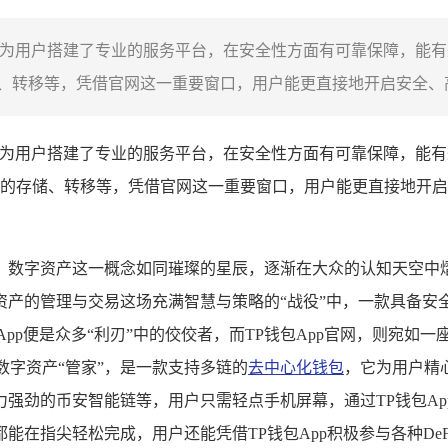
，它为用户搭建了专业的服务平台，在安全性方面有可靠保障，能
转移等，凭借官网这一重要窗口，用户能更直接地开启安全、高
，它为用户搭建了专业的服务平台，在安全性方面有可靠保障，能
的存储、转移等，凭借官网这一重要窗口，用户能更直接地开启
，数字资产这一概念如同璀璨的星辰，逐渐在大众的认知天空中
资产的管理与交易这场充满智慧与策略的“战役”中，一款具备安
pp便是众多“利刃”中的佼佼者，而TP钱包App官网，则宛如
大的数字资产“管家”，是一款支持多链的
去中心化钱包
，它为用户精
强劲的币安智能链等，用户只需轻点手机屏幕，通过TP钱包A
能在指尖轻松完成，用户还能凭借TP钱包App积极参与各种De