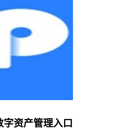
的数字资产管理入口