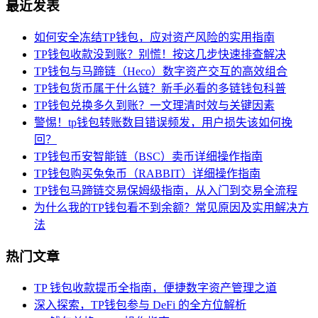
最近发表
如何安全冻结TP钱包，应对资产风险的实用指南
TP钱包收款没到账？别慌！按这几步快速排查解决
TP钱包与马蹄链（Heco）数字资产交互的高效组合
TP钱包货币属于什么链？新手必看的多链钱包科普
TP钱包兑换多久到账？一文理清时效与关键因素
警惕！tp钱包转账数目错误频发，用户损失该如何挽
回？
TP钱包币安智能链（BSC）卖币详细操作指南
TP钱包购买兔兔币（RABBIT）详细操作指南
TP钱包马蹄链交易保姆级指南，从入门到交易全流程
为什么我的TP钱包看不到余额？常见原因及实用解决方
法
热门文章
TP 钱包收款提币全指南，便捷数字资产管理之道
深入探索，TP钱包参与 DeFi 的全方位解析