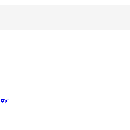
。
！
化空间