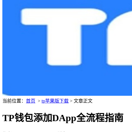
当前位置：
首页
>
tp苹果版下载
> 文章正文
TP钱包添加DApp全流程指南