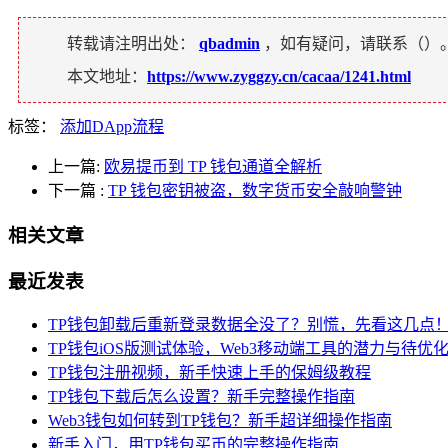
转载请注明出处：
qbadmin
，如有疑问，请联系（
）
本文地址：
https://www.zyggzy.cn/cacaa/1241.html
标签：
添加DApp流程
上一篇:
欧易提币到 TP 钱包通道全解析
下一篇
:
TP 钱包密钥被盗，数字货币安全敲响警钟
相关文章
最近发表
TP钱包卸载后重新登录数据全没了？别慌，先看这几点
TP钱包iOS版测试体验，Web3移动端工具的潜力与待优
TP钱包注册视频，新手快速上手的保姆级教程
TP钱包下载后怎么设置？新手完整操作指南
Web3钱包如何转到TP钱包？新手超详细操作指南
新手入门，用TP钱包买币的完整操作指南