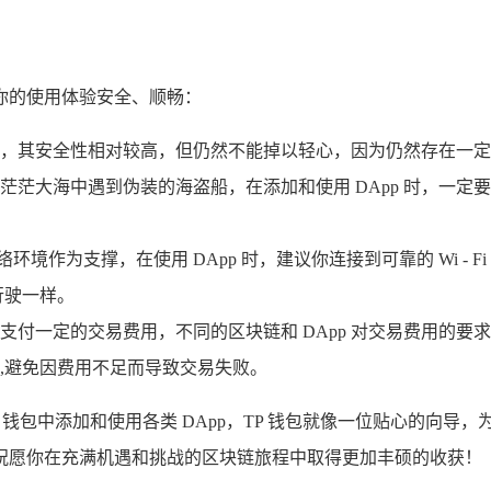
保你的使用体验安全、顺畅：
开发的，其安全性相对较高，但仍然不能掉以轻心，因为仍然存在
茫茫大海中遇到伪装的海盗船，在添加和使用 DApp 时，一
络环境作为支撑，在使用 DApp 时，建议你连接到可靠的 Wi 
行驶一样。
需要支付一定的交易费用，不同的区块链和 DApp 对交易费用
,避免因费用不足而导致交易失败。
 钱包中添加和使用各类 DApp，TP 钱包就像一位贴心的向
祝愿你在充满机遇和挑战的区块链旅程中取得更加丰硕的收获！